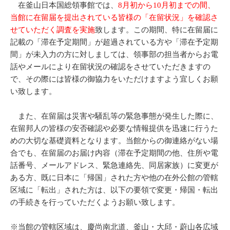
在釜山日本国総領事館では、
8月初から10月初までの間、
当館に在留届を提出されている皆様の「在留状況」を確認さ
せていただく調査を実施
致します。この期間、特に在留届に
記載の「滞在予定期間」が超過されている方や「滞在予定期
間」が未入力の方に対しましては、領事部の担当者からお電
話やメールにより在留状況の確認をさせていただきますの
で、その際には皆様の御協力をいただけますよう宜しくお願
い致します。
また、在留届は災害や騒乱等の緊急事態が発生した際に、
在留邦人の皆様の安否確認や必要な情報提供を迅速に行うた
めの大切な基礎資料となります。当館からの御連絡がない場
合でも、在留届のお届け内容（滞在予定期間の他、住所や電
話番号、メールアドレス、緊急連絡先、同居家族）に変更が
ある方、既に日本に「帰国」された方や他の在外公館の管轄
区域に「転出」された方は、以下の要領で変更・帰国・転出
の手続きを行っていただくようお願い致します。
※当館の管轄区域は、慶尚南北道、釜山・大邱・蔚山各広域