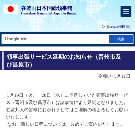
在釜山日本国総領事館
Consulate-General of Japan in Busan
Korean
(韓国語)
検索
領事出張サービス延期のお知らせ（晋州市及
び昌原市）
令和8年5月11日
5月19日（火）、20日（水）に予定していた領事出張サービ
ス（晋州市及び昌原市）は諸事情により延期となりました。
在留邦人の皆様におかれましてはご理解の程よろしくお願い
いたします。
なお、新しい日程については、改めてご案内いたします。