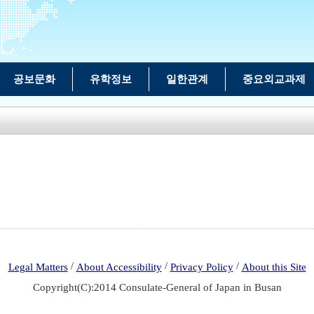
공보문화
유학정보
일한관계
중요외교과제
/
/
/
Legal Matters
About Accessibility
Privacy Policy
About this Site
Copyright(C):2014 Consulate-General of Japan in Busan