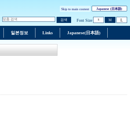
Japanese
(日本語)
Skip to main content
L
검색
M
Font Size
S
일본정보
Links
Japanese(日本語)