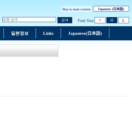
Japanese
(日本語)
Skip to main content
L
검색
M
Font Size
S
일본정보
Links
Japanese(日本語)