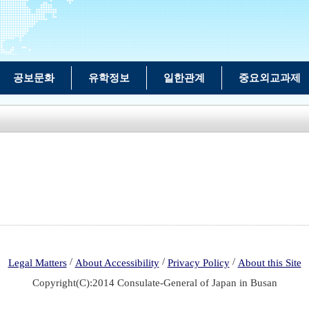
공보문화
유학정보
일한관계
중요외교과제
/
/
/
Legal Matters
About Accessibility
Privacy Policy
About this Site
Copyright(C):2014 Consulate-General of Japan in Busan