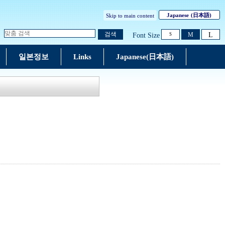
Japanese
(日本語)
Skip to main content
L
검색
M
Font Size
S
일본정보
Links
Japanese(日本語)