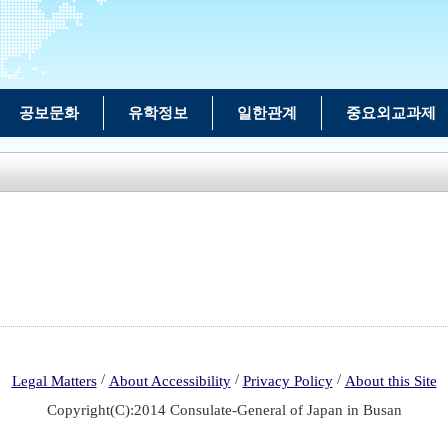
공보문화
유학정보
일한관계
중요외교과제
/
/
/
Legal Matters
About Accessibility
Privacy Policy
About this Site
Copyright(C):2014 Consulate-General of Japan in Busan